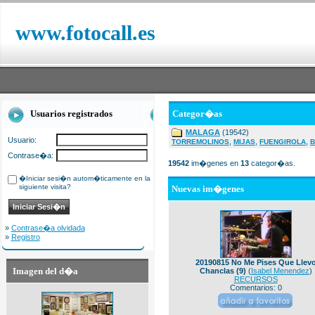
www.fotocall.es
Usuarios registrados
Categor�as
MALAGA
(19542)
Usuario:
,
,
,
TORREMOLINOS
MIJAS
FUENGIROLA
B
Contrase�a:
19542
im�genes en
13
categor�as.
�Iniciar sesi�n autom�ticamente en la
siguiente visita?
Nuevas im�genes
»
Contrase�a olvidada
»
Registro
20190815 No Me Pises Que Llev
Imagen del d�a
Chanclas (9)
(
Isabel Menendez
)
RECURSOS
Comentarios: 0