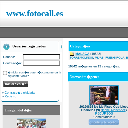
www.fotocall.es
Usuarios registrados
Categor�as
MALAGA
(19542)
Usuario:
,
,
,
TORREMOLINOS
MIJAS
FUENGIROLA
B
Contrase�a:
19542
im�genes en
13
categor�as.
�Iniciar sesi�n autom�ticamente en la
siguiente visita?
Nuevas im�genes
»
Contrase�a olvidada
»
Registro
20190815 No Me Pises Que Llev
Imagen del d�a
Chanclas (9)
(
Isabel Menendez
)
RECURSOS
Comentarios: 0