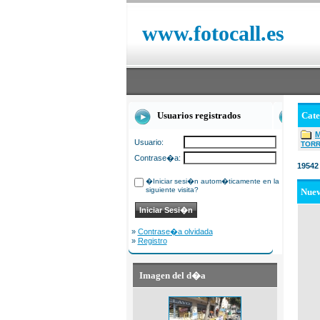
www.fotocall.es
Usuarios registrados
Cat
Usuario:
TOR
Contrase�a:
19542
�Iniciar sesi�n autom�ticamente en la
siguiente visita?
Nue
»
Contrase�a olvidada
»
Registro
Imagen del d�a