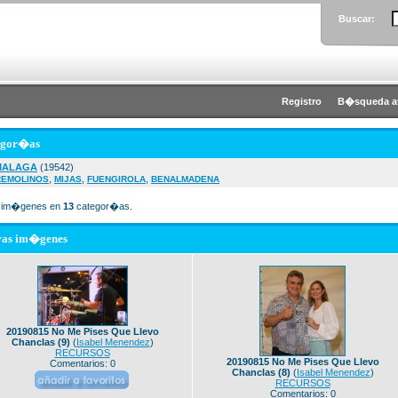
Buscar:
Registro
B�squeda a
egor�as
MALAGA
(19542)
,
,
,
REMOLINOS
MIJAS
FUENGIROLA
BENALMADENA
im�genes en
13
categor�as.
vas im�genes
20190815 No Me Pises Que Llevo
Chanclas (9)
(
Isabel Menendez
)
RECURSOS
20190815 No Me Pises Que Llevo
Comentarios: 0
Chanclas (8)
(
Isabel Menendez
)
RECURSOS
Comentarios: 0