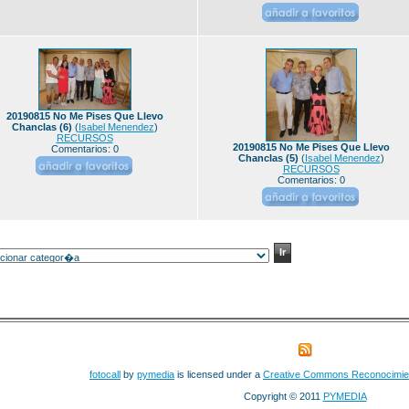
20190815 No Me Pises Que Llevo
Chanclas (6)
(
Isabel Menendez
)
RECURSOS
20190815 No Me Pises Que Llevo
Comentarios: 0
Chanclas (5)
(
Isabel Menendez
)
RECURSOS
Comentarios: 0
fotocall
by
pymedia
is licensed under a
Creative Commons Reconocimie
Copyright © 2011
PYMEDIA