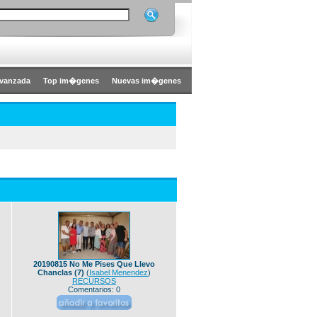
vanzada
Top im�genes
Nuevas im�genes
20190815 No Me Pises Que Llevo
Chanclas (7)
(
Isabel Menendez
)
RECURSOS
Comentarios: 0