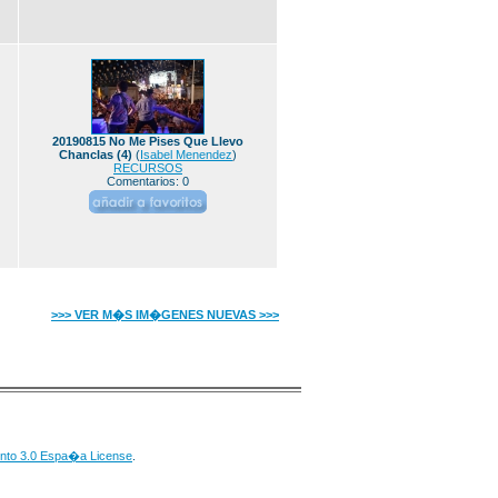
20190815 No Me Pises Que Llevo
Chanclas (4)
(
Isabel Menendez
)
RECURSOS
Comentarios: 0
>>> VER M�S IM�GENES NUEVAS >>>
nto 3.0 Espa�a License
.