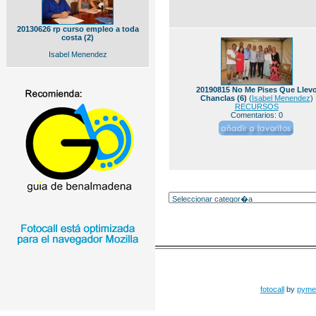
20130626 rp curso empleo a toda
costa (2)
Isabel Menendez
20190815 No Me Pises Que Llev
Chanclas (6)
(
Isabel Menendez
)
RECURSOS
Comentarios: 0
fotocall
by
pyme