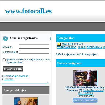
www.fotocall.es
Usuarios registrados
Categor�as
MALAGA
(19542)
Usuario:
,
,
,
TORREMOLINOS
MIJAS
FUENGIROLA
B
Contrase�a:
19542
im�genes en
13
categor�as.
�Iniciar sesi�n autom�ticamente en la
siguiente visita?
Nuevas im�genes
»
Contrase�a olvidada
»
Registro
20190815 No Me Pises Que Llev
Imagen del d�a
Chanclas (9)
(
Isabel Menendez
)
RECURSOS
Comentarios: 0