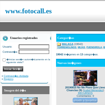
www.fotocall.es
Usuarios registrados
Categor�as
MALAGA
(19542)
Usuario:
,
,
,
TORREMOLINOS
MIJAS
FUENGIROLA
B
Contrase�a:
19542
im�genes en
13
categor�as.
�Iniciar sesi�n autom�ticamente en la
siguiente visita?
Nuevas im�genes
»
Contrase�a olvidada
»
Registro
20190815 No Me Pises Que Llev
Imagen del d�a
Chanclas (9)
(
Isabel Menendez
)
RECURSOS
Comentarios: 0