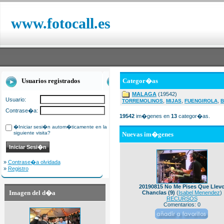
www.fotocall.es
Usuarios registrados
Categor�as
MALAGA
(19542)
Usuario:
,
,
,
TORREMOLINOS
MIJAS
FUENGIROLA
B
Contrase�a:
19542
im�genes en
13
categor�as.
�Iniciar sesi�n autom�ticamente en la
siguiente visita?
Nuevas im�genes
»
Contrase�a olvidada
»
Registro
20190815 No Me Pises Que Llev
Imagen del d�a
Chanclas (9)
(
Isabel Menendez
)
RECURSOS
Comentarios: 0