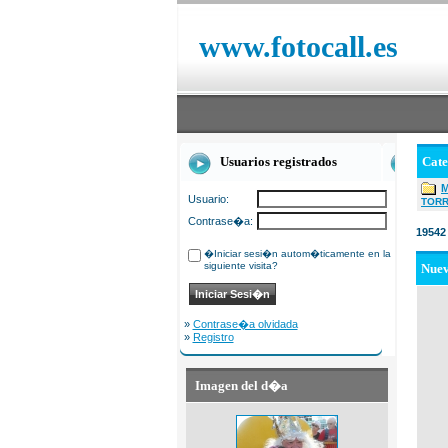
www.fotocall.es
Usuarios registrados
Cat
Usuario:
TOR
Contrase�a:
19542
�Iniciar sesi�n autom�ticamente en la
siguiente visita?
Nue
»
Contrase�a olvidada
»
Registro
Imagen del d�a