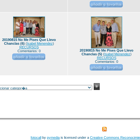
20190815 No Me Pises Que Llevo
Chanclas (6)
(
Isabel Menendez
)
RECURSOS
20190815 No Me Pises Que Llevo
Comentarios: 0
Chanclas (5)
(
Isabel Menendez
)
RECURSOS
Comentarios: 0
fotocall
by
pymedia
is licensed under a
Creative Commons Reconocimie