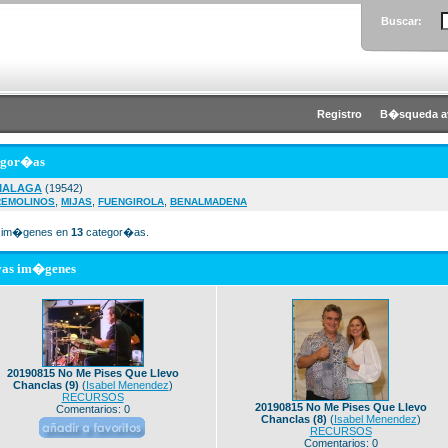
Buscar:
Registro
B�squeda a
egor�as
MALAGA
(19542)
,
,
,
REMOLINOS
MIJAS
FUENGIROLA
BENALMADENA
im�genes en
13
categor�as.
vas im�genes
20190815 No Me Pises Que Llevo
Chanclas (9)
(
Isabel Menendez
)
RECURSOS
20190815 No Me Pises Que Llevo
Comentarios: 0
Chanclas (8)
(
Isabel Menendez
)
RECURSOS
Comentarios: 0