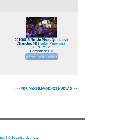
20190815 No Me Pises Que Llevo
Chanclas (4)
(
Isabel Menendez
)
RECURSOS
Comentarios: 0
>>> VER M�S IM�GENES NUEVAS >>>
nto 3.0 Espa�a License
.