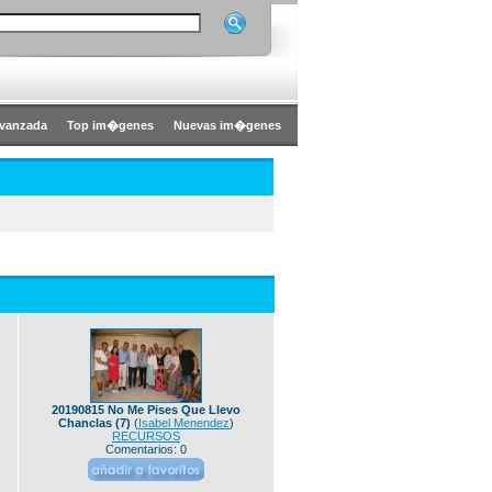
vanzada
Top im�genes
Nuevas im�genes
20190815 No Me Pises Que Llevo
Chanclas (7)
(
Isabel Menendez
)
RECURSOS
Comentarios: 0