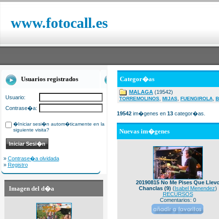
www.fotocall.es
Usuarios registrados
Categor�as
MALAGA
(19542)
Usuario:
,
,
,
TORREMOLINOS
MIJAS
FUENGIROLA
B
Contrase�a:
19542
im�genes en
13
categor�as.
�Iniciar sesi�n autom�ticamente en la
siguiente visita?
Nuevas im�genes
»
Contrase�a olvidada
»
Registro
20190815 No Me Pises Que Llev
Imagen del d�a
Chanclas (9)
(
Isabel Menendez
)
RECURSOS
Comentarios: 0