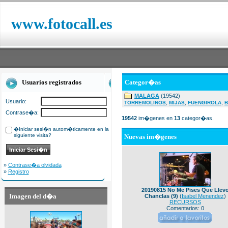
www.fotocall.es
Usuarios registrados
Categor�as
MALAGA
(19542)
Usuario:
,
,
,
TORREMOLINOS
MIJAS
FUENGIROLA
B
Contrase�a:
19542
im�genes en
13
categor�as.
�Iniciar sesi�n autom�ticamente en la
siguiente visita?
Nuevas im�genes
»
Contrase�a olvidada
»
Registro
20190815 No Me Pises Que Llev
Imagen del d�a
Chanclas (9)
(
Isabel Menendez
)
RECURSOS
Comentarios: 0