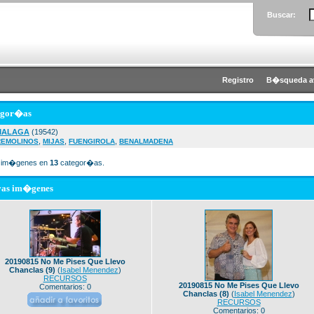
Buscar:
Registro
B�squeda a
egor�as
MALAGA
(19542)
,
,
,
REMOLINOS
MIJAS
FUENGIROLA
BENALMADENA
im�genes en
13
categor�as.
vas im�genes
20190815 No Me Pises Que Llevo
Chanclas (9)
(
Isabel Menendez
)
RECURSOS
20190815 No Me Pises Que Llevo
Comentarios: 0
Chanclas (8)
(
Isabel Menendez
)
RECURSOS
Comentarios: 0