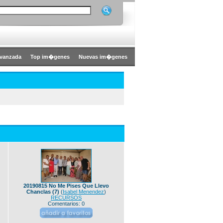
vanzada
Top im�genes
Nuevas im�genes
20190815 No Me Pises Que Llevo
Chanclas (7)
(
Isabel Menendez
)
RECURSOS
Comentarios: 0