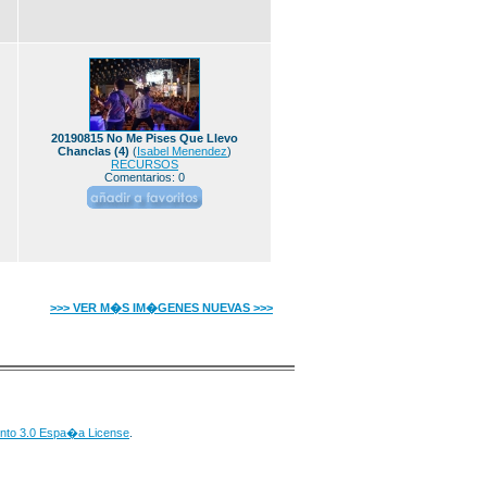
20190815 No Me Pises Que Llevo
Chanclas (4)
(
Isabel Menendez
)
RECURSOS
Comentarios: 0
>>> VER M�S IM�GENES NUEVAS >>>
nto 3.0 Espa�a License
.