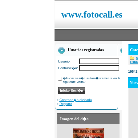
www.fotocall.es
Usuarios registrados
Cat
Usuario:
TOR
Contrase�a:
19542
�Iniciar sesi�n autom�ticamente en la
siguiente visita?
Nue
»
Contrase�a olvidada
»
Registro
Imagen del d�a