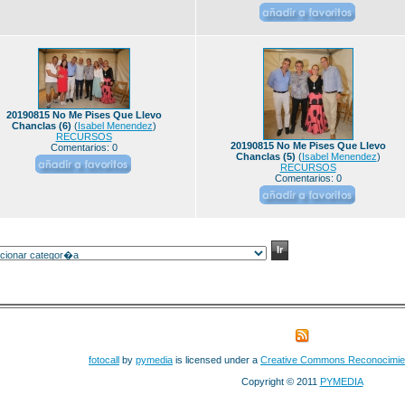
20190815 No Me Pises Que Llevo
Chanclas (6)
(
Isabel Menendez
)
RECURSOS
20190815 No Me Pises Que Llevo
Comentarios: 0
Chanclas (5)
(
Isabel Menendez
)
RECURSOS
Comentarios: 0
fotocall
by
pymedia
is licensed under a
Creative Commons Reconocimie
Copyright © 2011
PYMEDIA