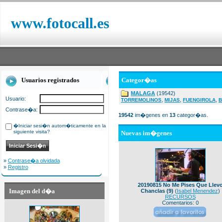
www.fotocall.es
Usuarios registrados
Categor�as
MALAGA
(19542)
Usuario:
,
,
,
TORREMOLINOS
MIJAS
FUENGIROLA
B
Contrase�a:
19542
im�genes en
13
categor�as.
�Iniciar sesi�n autom�ticamente en la
siguiente visita?
Nuevas im�genes
»
Contrase�a olvidada
»
Registro
20190815 No Me Pises Que Llev
Imagen del d�a
Chanclas (9)
(
Isabel Menendez
)
RECURSOS
Comentarios: 0