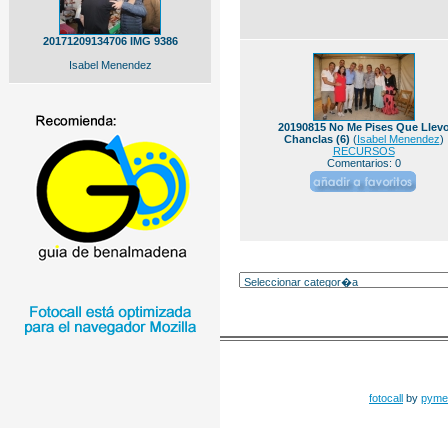
20171209134706 IMG 9386
Isabel Menendez
20190815 No Me Pises Que Llev
Chanclas (6)
(
Isabel Menendez
)
RECURSOS
Comentarios: 0
fotocall
by
pyme