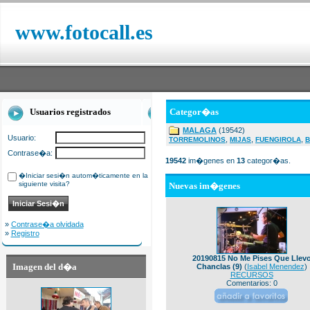
www.fotocall.es
Usuarios registrados
Categor�as
MALAGA
(19542)
Usuario:
,
,
,
TORREMOLINOS
MIJAS
FUENGIROLA
B
Contrase�a:
19542
im�genes en
13
categor�as.
�Iniciar sesi�n autom�ticamente en la
siguiente visita?
Nuevas im�genes
»
Contrase�a olvidada
»
Registro
20190815 No Me Pises Que Llev
Imagen del d�a
Chanclas (9)
(
Isabel Menendez
)
RECURSOS
Comentarios: 0