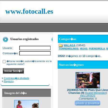
www.fotocall.es
Usuarios registrados
Categor�as
MALAGA
(19542)
Usuario:
,
,
,
TORREMOLINOS
MIJAS
FUENGIROLA
B
Contrase�a:
19542
im�genes en
13
categor�as.
�Iniciar sesi�n autom�ticamente en la
siguiente visita?
Nuevas im�genes
»
Contrase�a olvidada
»
Registro
20190815 No Me Pises Que Llev
Imagen del d�a
Chanclas (9)
(
Isabel Menendez
)
RECURSOS
Comentarios: 0