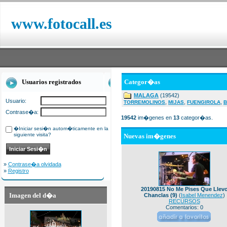
www.fotocall.es
Usuarios registrados
Categor�as
MALAGA
(19542)
Usuario:
,
,
,
TORREMOLINOS
MIJAS
FUENGIROLA
B
Contrase�a:
19542
im�genes en
13
categor�as.
�Iniciar sesi�n autom�ticamente en la
siguiente visita?
Nuevas im�genes
»
Contrase�a olvidada
»
Registro
20190815 No Me Pises Que Llev
Imagen del d�a
Chanclas (9)
(
Isabel Menendez
)
RECURSOS
Comentarios: 0