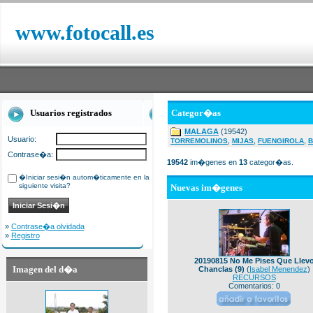
www.fotocall.es
Usuarios registrados
Categor�as
MALAGA
(19542)
Usuario:
,
,
,
TORREMOLINOS
MIJAS
FUENGIROLA
B
Contrase�a:
19542
im�genes en
13
categor�as.
�Iniciar sesi�n autom�ticamente en la
siguiente visita?
Nuevas im�genes
»
Contrase�a olvidada
»
Registro
20190815 No Me Pises Que Llev
Imagen del d�a
Chanclas (9)
(
Isabel Menendez
)
RECURSOS
Comentarios: 0