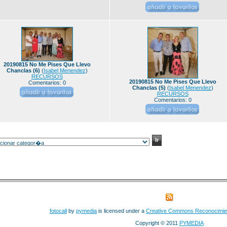
20190815 No Me Pises Que Llevo
Chanclas (6)
(
Isabel Menendez
)
RECURSOS
20190815 No Me Pises Que Llevo
Comentarios: 0
Chanclas (5)
(
Isabel Menendez
)
RECURSOS
Comentarios: 0
fotocall
by
pymedia
is licensed under a
Creative Commons Reconocimie
Copyright © 2011
PYMEDIA