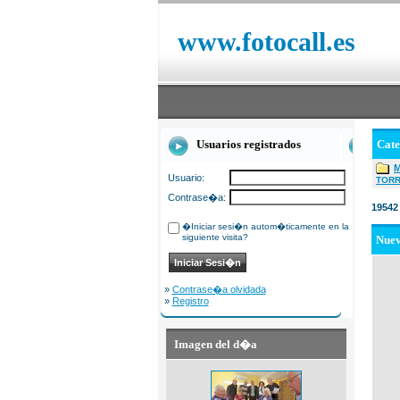
www.fotocall.es
Usuarios registrados
Cat
Usuario:
TOR
Contrase�a:
19542
�Iniciar sesi�n autom�ticamente en la
siguiente visita?
Nue
»
Contrase�a olvidada
»
Registro
Imagen del d�a