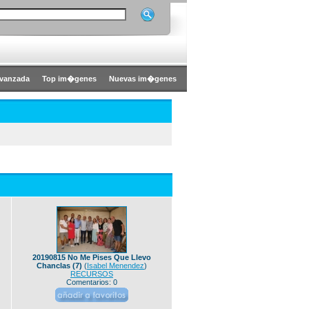
vanzada
Top im�genes
Nuevas im�genes
20190815 No Me Pises Que Llevo
Chanclas (7)
(
Isabel Menendez
)
RECURSOS
Comentarios: 0