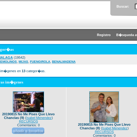
Buscar:
Registro
B�squeda a
egor�as
MALAGA
(19542)
,
,
,
REMOLINOS
MIJAS
FUENGIROLA
BENALMADENA
im�genes en
13
categor�as.
vas im�genes
20190815 No Me Pises Que Llevo
Chanclas (9)
(
Isabel Menendez
)
RECURSOS
20190815 No Me Pises Que Llevo
Comentarios: 0
Chanclas (8)
(
Isabel Menendez
)
RECURSOS
Comentarios: 0