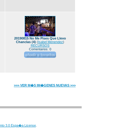
20190815 No Me Pises Que Llevo
Chanclas (4)
(
Isabel Menendez
)
RECURSOS
Comentarios: 0
>>> VER M�S IM�GENES NUEVAS >>>
nto 3.0 Espa�a License
.