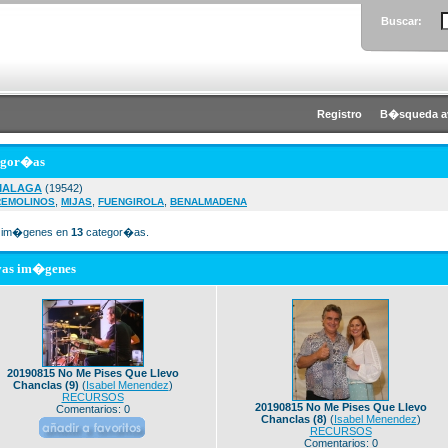
Buscar:
Registro
B�squeda a
egor�as
MALAGA
(19542)
,
,
,
REMOLINOS
MIJAS
FUENGIROLA
BENALMADENA
im�genes en
13
categor�as.
vas im�genes
20190815 No Me Pises Que Llevo
Chanclas (9)
(
Isabel Menendez
)
RECURSOS
20190815 No Me Pises Que Llevo
Comentarios: 0
Chanclas (8)
(
Isabel Menendez
)
RECURSOS
Comentarios: 0