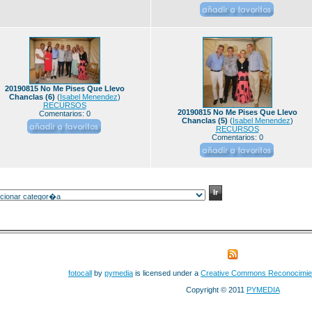
20190815 No Me Pises Que Llevo
Chanclas (6)
(
Isabel Menendez
)
RECURSOS
20190815 No Me Pises Que Llevo
Comentarios: 0
Chanclas (5)
(
Isabel Menendez
)
RECURSOS
Comentarios: 0
fotocall
by
pymedia
is licensed under a
Creative Commons Reconocimie
Copyright © 2011
PYMEDIA