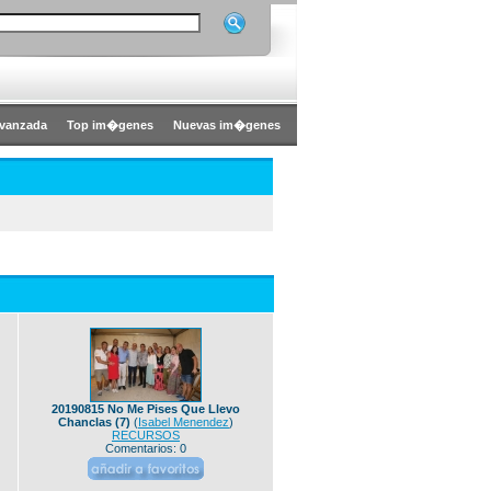
vanzada
Top im�genes
Nuevas im�genes
20190815 No Me Pises Que Llevo
Chanclas (7)
(
Isabel Menendez
)
RECURSOS
Comentarios: 0