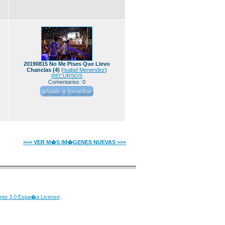
20190815 No Me Pises Que Llevo
Chanclas (4)
(
Isabel Menendez
)
RECURSOS
Comentarios: 0
>>> VER M�S IM�GENES NUEVAS >>>
nto 3.0 Espa�a License
.