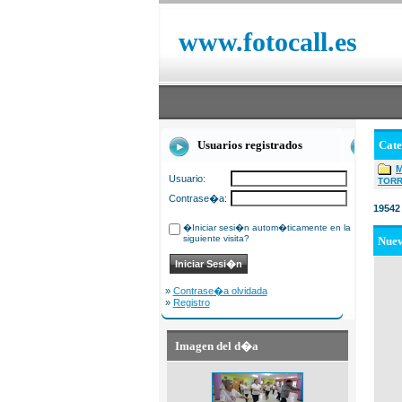
www.fotocall.es
Usuarios registrados
Cat
Usuario:
TOR
Contrase�a:
19542
�Iniciar sesi�n autom�ticamente en la
siguiente visita?
Nue
»
Contrase�a olvidada
»
Registro
Imagen del d�a