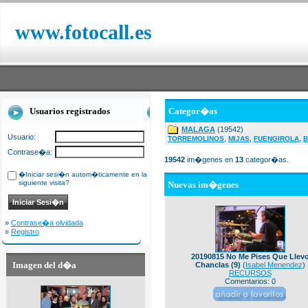
www.fotocall.es
Usuarios registrados
Categor�as
MALAGA
(19542)
Usuario:
,
,
,
TORREMOLINOS
MIJAS
FUENGIROLA
B
Contrase�a:
19542
im�genes en
13
categor�as.
�Iniciar sesi�n autom�ticamente en la
siguiente visita?
Nuevas im�genes
»
Contrase�a olvidada
»
Registro
20190815 No Me Pises Que Llev
Imagen del d�a
Chanclas (9)
(
Isabel Menendez
)
RECURSOS
Comentarios: 0