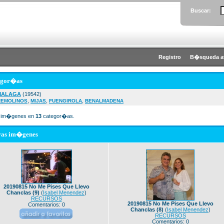
Buscar:
Registro
B�squeda a
egor�as
MALAGA
(19542)
,
,
,
REMOLINOS
MIJAS
FUENGIROLA
BENALMADENA
im�genes en
13
categor�as.
vas im�genes
20190815 No Me Pises Que Llevo
Chanclas (9)
(
Isabel Menendez
)
RECURSOS
20190815 No Me Pises Que Llevo
Comentarios: 0
Chanclas (8)
(
Isabel Menendez
)
RECURSOS
Comentarios: 0