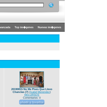
vanzada
Top im�genes
Nuevas im�genes
20190815 No Me Pises Que Llevo
Chanclas (7)
(
Isabel Menendez
)
RECURSOS
Comentarios: 0