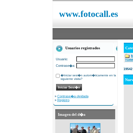
www.fotocall.es
Usuarios registrados
Cat
Usuario:
TOR
Contrase�a:
19542
�Iniciar sesi�n autom�ticamente en la
siguiente visita?
Nue
»
Contrase�a olvidada
»
Registro
Imagen del d�a