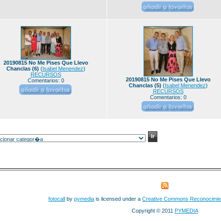
20190815 No Me Pises Que Llevo
Chanclas (6)
(
Isabel Menendez
)
RECURSOS
20190815 No Me Pises Que Llevo
Comentarios: 0
Chanclas (5)
(
Isabel Menendez
)
RECURSOS
Comentarios: 0
fotocall
by
pymedia
is licensed under a
Creative Commons Reconocimie
Copyright © 2011
PYMEDIA