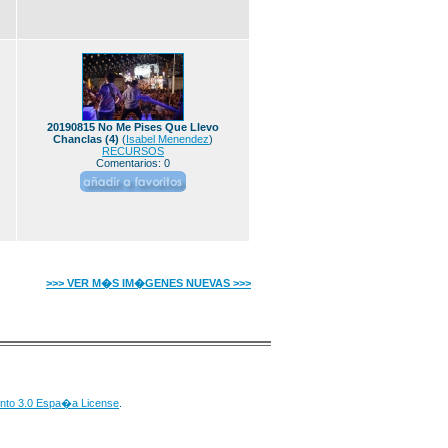
20190815 No Me Pises Que Llevo
Chanclas (4)
(
Isabel Menendez
)
RECURSOS
Comentarios: 0
>>> VER M�S IM�GENES NUEVAS >>>
nto 3.0 Espa�a License
.