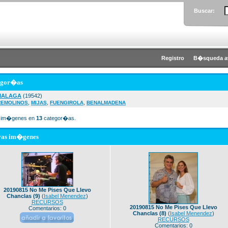
Buscar:
Registro
B�squeda a
egor�as
MALAGA
(19542)
,
,
,
REMOLINOS
MIJAS
FUENGIROLA
BENALMADENA
im�genes en
13
categor�as.
vas im�genes
20190815 No Me Pises Que Llevo
Chanclas (9)
(
Isabel Menendez
)
RECURSOS
20190815 No Me Pises Que Llevo
Comentarios: 0
Chanclas (8)
(
Isabel Menendez
)
RECURSOS
Comentarios: 0