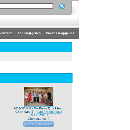
vanzada
Top im�genes
Nuevas im�genes
20190815 No Me Pises Que Llevo
Chanclas (7)
(
Isabel Menendez
)
RECURSOS
Comentarios: 0