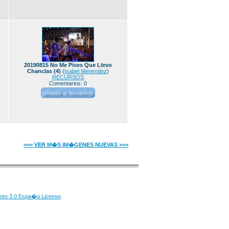
20190815 No Me Pises Que Llevo
Chanclas (4)
(
Isabel Menendez
)
RECURSOS
Comentarios: 0
>>> VER M�S IM�GENES NUEVAS >>>
nto 3.0 Espa�a License
.