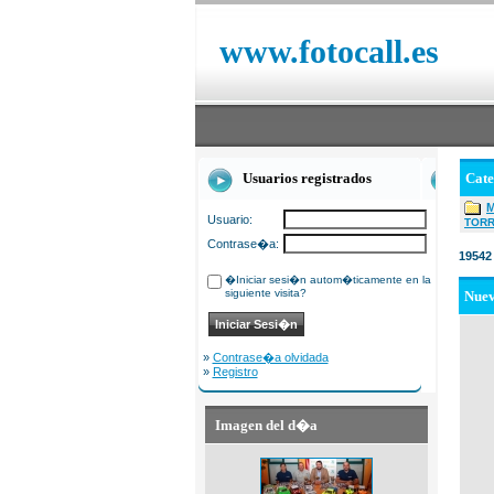
www.fotocall.es
Usuarios registrados
Cat
Usuario:
TOR
Contrase�a:
19542
�Iniciar sesi�n autom�ticamente en la
siguiente visita?
Nue
»
Contrase�a olvidada
»
Registro
Imagen del d�a