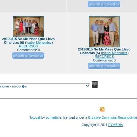
20190815 No Me Pises Que Llevo
Chanclas (6)
(
Isabel Menendez
)
RECURSOS
20190815 No Me Pises Que Llevo
Comentarios: 0
Chanclas (5)
(
Isabel Menendez
)
RECURSOS
Comentarios: 0
fotocall
by
pymedia
is licensed under a
Creative Commons Reconocimie
Copyright © 2011
PYMEDIA