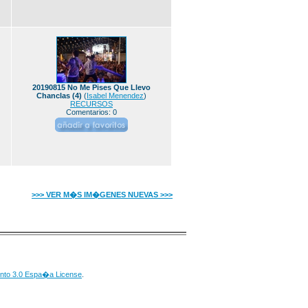
20190815 No Me Pises Que Llevo
Chanclas (4)
(
Isabel Menendez
)
RECURSOS
Comentarios: 0
>>> VER M�S IM�GENES NUEVAS >>>
nto 3.0 Espa�a License
.