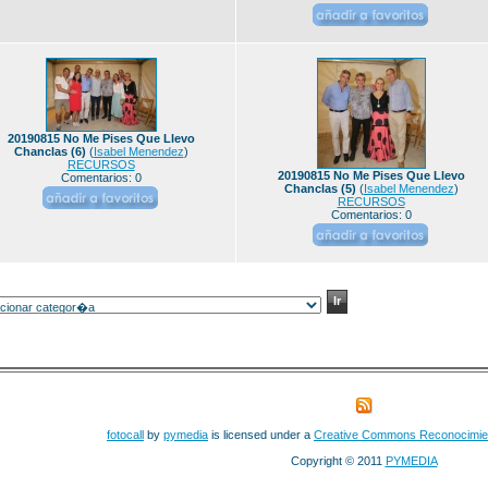
20190815 No Me Pises Que Llevo
Chanclas (6)
(
Isabel Menendez
)
RECURSOS
20190815 No Me Pises Que Llevo
Comentarios: 0
Chanclas (5)
(
Isabel Menendez
)
RECURSOS
Comentarios: 0
fotocall
by
pymedia
is licensed under a
Creative Commons Reconocimie
Copyright © 2011
PYMEDIA