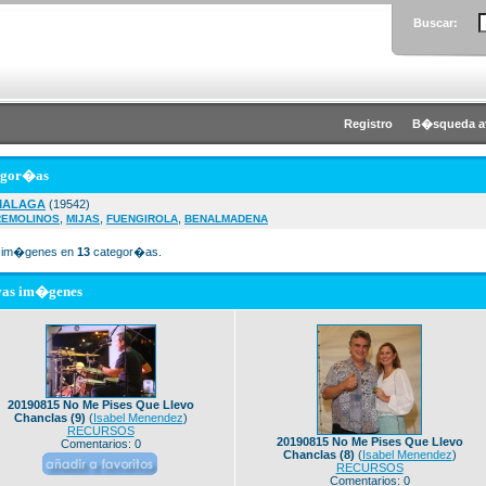
Buscar:
Registro
B�squeda a
egor�as
MALAGA
(19542)
,
,
,
REMOLINOS
MIJAS
FUENGIROLA
BENALMADENA
im�genes en
13
categor�as.
vas im�genes
20190815 No Me Pises Que Llevo
Chanclas (9)
(
Isabel Menendez
)
RECURSOS
20190815 No Me Pises Que Llevo
Comentarios: 0
Chanclas (8)
(
Isabel Menendez
)
RECURSOS
Comentarios: 0