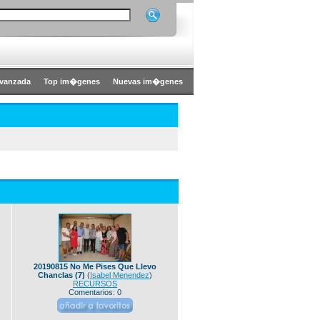
vanzada
Top im�genes
Nuevas im�genes
20190815 No Me Pises Que Llevo
Chanclas (7)
(
Isabel Menendez
)
RECURSOS
Comentarios: 0