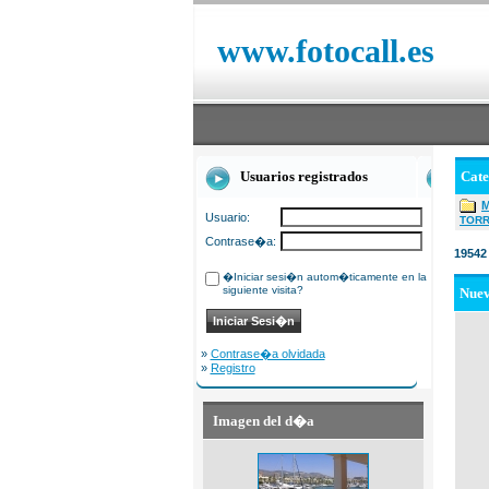
www.fotocall.es
Usuarios registrados
Cat
Usuario:
TOR
Contrase�a:
19542
�Iniciar sesi�n autom�ticamente en la
siguiente visita?
Nue
»
Contrase�a olvidada
»
Registro
Imagen del d�a