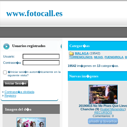
www.fotocall.es
Usuarios registrados
Categor�as
MALAGA
(19542)
Usuario:
,
,
,
TORREMOLINOS
MIJAS
FUENGIROLA
B
Contrase�a:
19542
im�genes en
13
categor�as.
�Iniciar sesi�n autom�ticamente en la
siguiente visita?
Nuevas im�genes
»
Contrase�a olvidada
»
Registro
20190815 No Me Pises Que Llev
Imagen del d�a
Chanclas (9)
(
Isabel Menendez
)
RECURSOS
Comentarios: 0