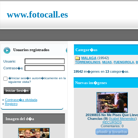
www.fotocall.es
Usuarios registrados
Categor�as
MALAGA
(19542)
Usuario:
,
,
,
TORREMOLINOS
MIJAS
FUENGIROLA
B
Contrase�a:
19542
im�genes en
13
categor�as.
�Iniciar sesi�n autom�ticamente en la
siguiente visita?
Nuevas im�genes
»
Contrase�a olvidada
»
Registro
20190815 No Me Pises Que Llev
Imagen del d�a
Chanclas (9)
(
Isabel Menendez
)
RECURSOS
Comentarios: 0