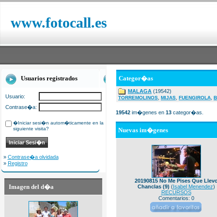
www.fotocall.es
Usuarios registrados
Categor�as
MALAGA
(19542)
Usuario:
,
,
,
TORREMOLINOS
MIJAS
FUENGIROLA
B
Contrase�a:
19542
im�genes en
13
categor�as.
�Iniciar sesi�n autom�ticamente en la
siguiente visita?
Nuevas im�genes
»
Contrase�a olvidada
»
Registro
20190815 No Me Pises Que Llev
Imagen del d�a
Chanclas (9)
(
Isabel Menendez
)
RECURSOS
Comentarios: 0