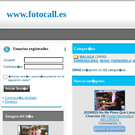
www.fotocall.es
Usuarios registrados
Categor�as
MALAGA
(19542)
Usuario:
,
,
,
TORREMOLINOS
MIJAS
FUENGIROLA
B
Contrase�a:
19542
im�genes en
13
categor�as.
�Iniciar sesi�n autom�ticamente en la
siguiente visita?
Nuevas im�genes
»
Contrase�a olvidada
»
Registro
20190815 No Me Pises Que Llev
Imagen del d�a
Chanclas (9)
(
Isabel Menendez
)
RECURSOS
Comentarios: 0