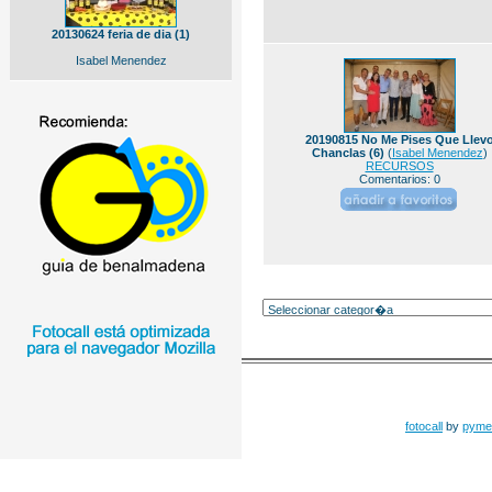
20130624 feria de dia (1)
Isabel Menendez
20190815 No Me Pises Que Llev
Chanclas (6)
(
Isabel Menendez
)
RECURSOS
Comentarios: 0
fotocall
by
pyme