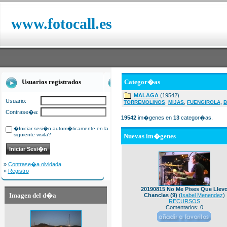
www.fotocall.es
Usuarios registrados
Categor�as
MALAGA
(19542)
Usuario:
,
,
,
TORREMOLINOS
MIJAS
FUENGIROLA
B
Contrase�a:
19542
im�genes en
13
categor�as.
�Iniciar sesi�n autom�ticamente en la
siguiente visita?
Nuevas im�genes
»
Contrase�a olvidada
»
Registro
20190815 No Me Pises Que Llev
Imagen del d�a
Chanclas (9)
(
Isabel Menendez
)
RECURSOS
Comentarios: 0