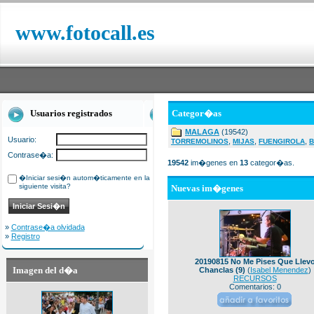
www.fotocall.es
Usuarios registrados
Categor�as
MALAGA
(19542)
Usuario:
,
,
,
TORREMOLINOS
MIJAS
FUENGIROLA
B
Contrase�a:
19542
im�genes en
13
categor�as.
�Iniciar sesi�n autom�ticamente en la
siguiente visita?
Nuevas im�genes
»
Contrase�a olvidada
»
Registro
20190815 No Me Pises Que Llev
Imagen del d�a
Chanclas (9)
(
Isabel Menendez
)
RECURSOS
Comentarios: 0