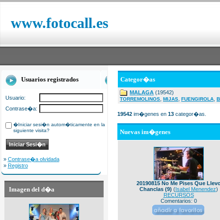
www.fotocall.es
Usuarios registrados
Categor�as
MALAGA
(19542)
Usuario:
,
,
,
TORREMOLINOS
MIJAS
FUENGIROLA
B
Contrase�a:
19542
im�genes en
13
categor�as.
�Iniciar sesi�n autom�ticamente en la
siguiente visita?
Nuevas im�genes
»
Contrase�a olvidada
»
Registro
20190815 No Me Pises Que Llev
Imagen del d�a
Chanclas (9)
(
Isabel Menendez
)
RECURSOS
Comentarios: 0