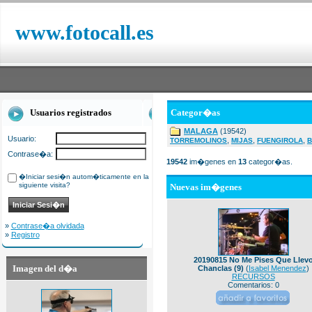
www.fotocall.es
Usuarios registrados
Categor�as
MALAGA
(19542)
Usuario:
,
,
,
TORREMOLINOS
MIJAS
FUENGIROLA
B
Contrase�a:
19542
im�genes en
13
categor�as.
�Iniciar sesi�n autom�ticamente en la
siguiente visita?
Nuevas im�genes
»
Contrase�a olvidada
»
Registro
20190815 No Me Pises Que Llev
Imagen del d�a
Chanclas (9)
(
Isabel Menendez
)
RECURSOS
Comentarios: 0