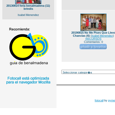
20130814 feria benalmadena (11)
brindis
Isabel Menendez
20190815 No Me Pises Que Llev
Chanclas (6)
(
Isabel Menendez
)
RECURSOS
Comentarios: 0
fotocall
by
pyme