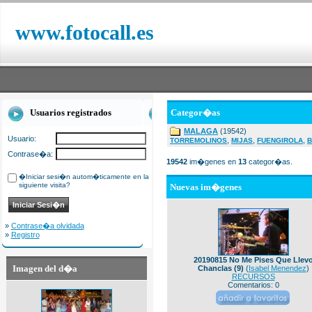
www.fotocall.es
Usuarios registrados
Categor�as
MALAGA
(19542)
Usuario:
,
,
,
TORREMOLINOS
MIJAS
FUENGIROLA
B
Contrase�a:
19542
im�genes en
13
categor�as.
�Iniciar sesi�n autom�ticamente en la
siguiente visita?
Nuevas im�genes
»
Contrase�a olvidada
»
Registro
20190815 No Me Pises Que Llev
Imagen del d�a
Chanclas (9)
(
Isabel Menendez
)
RECURSOS
Comentarios: 0