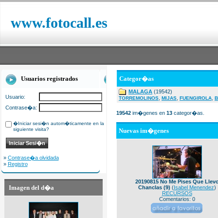
www.fotocall.es
Usuarios registrados
Categor�as
MALAGA
(19542)
Usuario:
,
,
,
TORREMOLINOS
MIJAS
FUENGIROLA
B
Contrase�a:
19542
im�genes en
13
categor�as.
�Iniciar sesi�n autom�ticamente en la
siguiente visita?
Nuevas im�genes
»
Contrase�a olvidada
»
Registro
20190815 No Me Pises Que Llev
Imagen del d�a
Chanclas (9)
(
Isabel Menendez
)
RECURSOS
Comentarios: 0