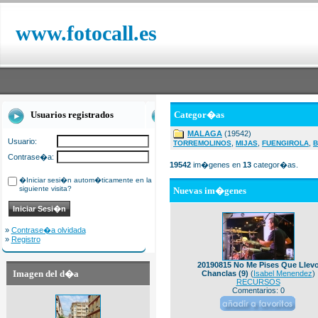
www.fotocall.es
Usuarios registrados
Categor�as
MALAGA
(19542)
Usuario:
,
,
,
TORREMOLINOS
MIJAS
FUENGIROLA
B
Contrase�a:
19542
im�genes en
13
categor�as.
�Iniciar sesi�n autom�ticamente en la
siguiente visita?
Nuevas im�genes
»
Contrase�a olvidada
»
Registro
20190815 No Me Pises Que Llev
Imagen del d�a
Chanclas (9)
(
Isabel Menendez
)
RECURSOS
Comentarios: 0