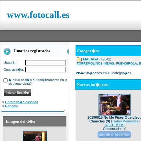
www.fotocall.es
Usuarios registrados
Categor�as
MALAGA
(19542)
Usuario:
,
,
,
TORREMOLINOS
MIJAS
FUENGIROLA
B
Contrase�a:
19542
im�genes en
13
categor�as.
�Iniciar sesi�n autom�ticamente en la
siguiente visita?
Nuevas im�genes
»
Contrase�a olvidada
»
Registro
20190815 No Me Pises Que Llev
Imagen del d�a
Chanclas (9)
(
Isabel Menendez
)
RECURSOS
Comentarios: 0