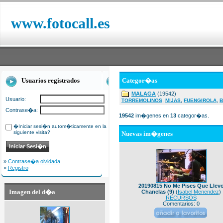
www.fotocall.es
Usuarios registrados
Categor�as
MALAGA
(19542)
Usuario:
,
,
,
TORREMOLINOS
MIJAS
FUENGIROLA
B
Contrase�a:
19542
im�genes en
13
categor�as.
�Iniciar sesi�n autom�ticamente en la
siguiente visita?
Nuevas im�genes
»
Contrase�a olvidada
»
Registro
20190815 No Me Pises Que Llev
Imagen del d�a
Chanclas (9)
(
Isabel Menendez
)
RECURSOS
Comentarios: 0