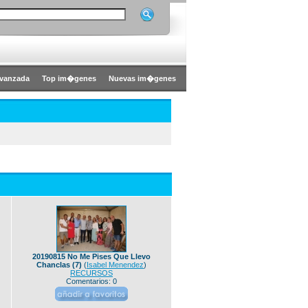
vanzada
Top im�genes
Nuevas im�genes
20190815 No Me Pises Que Llevo
Chanclas (7)
(
Isabel Menendez
)
RECURSOS
Comentarios: 0