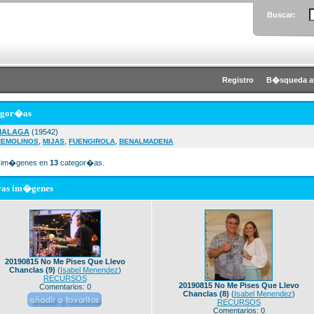
Buscar:
Registro
B�squeda a
egor�as
MALAGA
(19542)
,
,
,
REMOLINOS
MIJAS
FUENGIROLA
BENALMADENA
im�genes en
13
categor�as.
vas im�genes
20190815 No Me Pises Que Llevo
Chanclas (9)
(
Isabel Menendez
)
RECURSOS
20190815 No Me Pises Que Llevo
Comentarios: 0
Chanclas (8)
(
Isabel Menendez
)
RECURSOS
Comentarios: 0