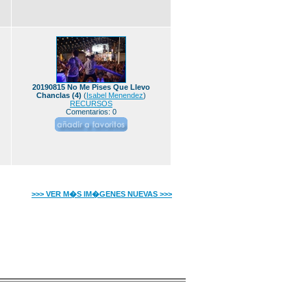
20190815 No Me Pises Que Llevo
Chanclas (4)
(
Isabel Menendez
)
RECURSOS
Comentarios: 0
>>> VER M�S IM�GENES NUEVAS >>>