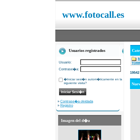
www.fotocall.es
Usuarios registrados
Cat
Usuario:
TOR
Contrase�a:
19542
�Iniciar sesi�n autom�ticamente en la
siguiente visita?
Nue
»
Contrase�a olvidada
»
Registro
Imagen del d�a