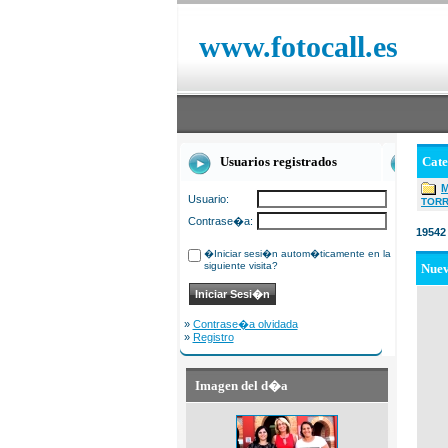
www.fotocall.es
Usuarios registrados
Cat
Usuario:
TOR
Contrase�a:
19542
�Iniciar sesi�n autom�ticamente en la
siguiente visita?
Nue
»
Contrase�a olvidada
»
Registro
Imagen del d�a