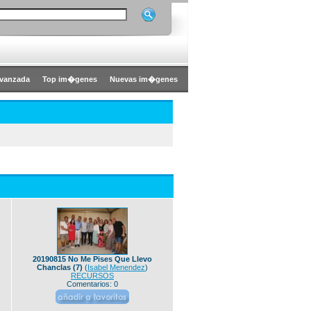
vanzada
Top im�genes
Nuevas im�genes
20190815 No Me Pises Que Llevo
Chanclas (7)
(
Isabel Menendez
)
RECURSOS
Comentarios: 0