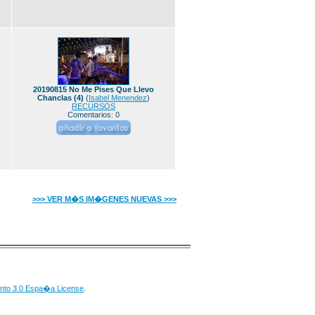
20190815 No Me Pises Que Llevo
Chanclas (4)
(
Isabel Menendez
)
RECURSOS
Comentarios: 0
>>> VER M�S IM�GENES NUEVAS >>>
nto 3.0 Espa�a License
.