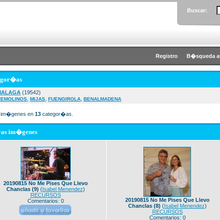
Buscar:
Registro
B�squeda a
egor�as
MALAGA
(19542)
,
,
,
REMOLINOS
MIJAS
FUENGIROLA
BENALMADENA
im�genes en
13
categor�as.
vas im�genes
20190815 No Me Pises Que Llevo
Chanclas (9)
(
Isabel Menendez
)
RECURSOS
20190815 No Me Pises Que Llevo
Comentarios: 0
Chanclas (8)
(
Isabel Menendez
)
RECURSOS
Comentarios: 0