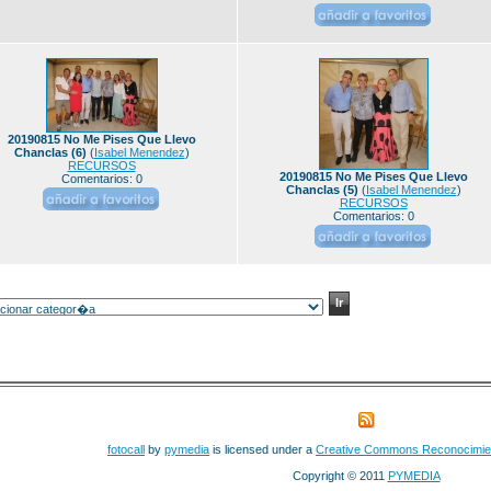
20190815 No Me Pises Que Llevo
Chanclas (6)
(
Isabel Menendez
)
RECURSOS
20190815 No Me Pises Que Llevo
Comentarios: 0
Chanclas (5)
(
Isabel Menendez
)
RECURSOS
Comentarios: 0
fotocall
by
pymedia
is licensed under a
Creative Commons Reconocimie
Copyright © 2011
PYMEDIA