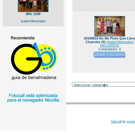
IMG 2168
Isabel Menendez
20190815 No Me Pises Que Llev
Chanclas (6)
(
Isabel Menendez
)
RECURSOS
Comentarios: 0
fotocall
by
pyme