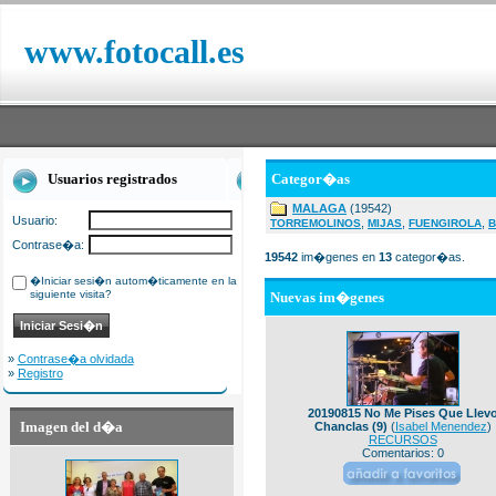
www.fotocall.es
Usuarios registrados
Categor�as
MALAGA
(19542)
Usuario:
,
,
,
TORREMOLINOS
MIJAS
FUENGIROLA
B
Contrase�a:
19542
im�genes en
13
categor�as.
�Iniciar sesi�n autom�ticamente en la
siguiente visita?
Nuevas im�genes
»
Contrase�a olvidada
»
Registro
20190815 No Me Pises Que Llev
Imagen del d�a
Chanclas (9)
(
Isabel Menendez
)
RECURSOS
Comentarios: 0