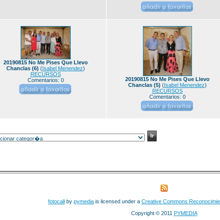
20190815 No Me Pises Que Llevo
Chanclas (6)
(
Isabel Menendez
)
RECURSOS
20190815 No Me Pises Que Llevo
Comentarios: 0
Chanclas (5)
(
Isabel Menendez
)
RECURSOS
Comentarios: 0
fotocall
by
pymedia
is licensed under a
Creative Commons Reconocimie
Copyright © 2011
PYMEDIA