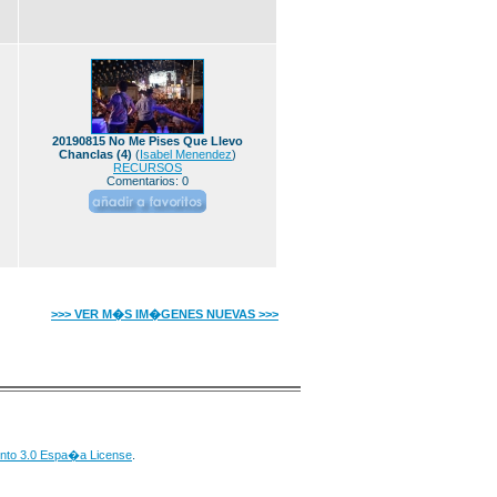
20190815 No Me Pises Que Llevo
Chanclas (4)
(
Isabel Menendez
)
RECURSOS
Comentarios: 0
>>> VER M�S IM�GENES NUEVAS >>>
nto 3.0 Espa�a License
.