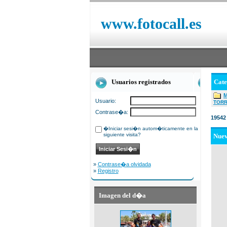
www.fotocall.es
Usuarios registrados
Cat
Usuario:
TOR
Contrase�a:
19542
�Iniciar sesi�n autom�ticamente en la
siguiente visita?
Nue
»
Contrase�a olvidada
»
Registro
Imagen del d�a