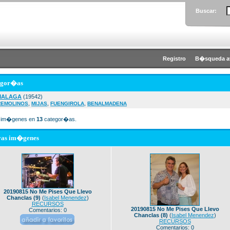
Buscar:
Registro
B�squeda a
egor�as
MALAGA
(19542)
,
,
,
REMOLINOS
MIJAS
FUENGIROLA
BENALMADENA
im�genes en
13
categor�as.
vas im�genes
20190815 No Me Pises Que Llevo
Chanclas (9)
(
Isabel Menendez
)
RECURSOS
20190815 No Me Pises Que Llevo
Comentarios: 0
Chanclas (8)
(
Isabel Menendez
)
RECURSOS
Comentarios: 0