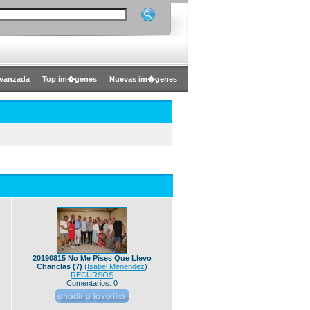
vanzada
Top im�genes
Nuevas im�genes
20190815 No Me Pises Que Llevo
Chanclas (7)
(
Isabel Menendez
)
RECURSOS
Comentarios: 0