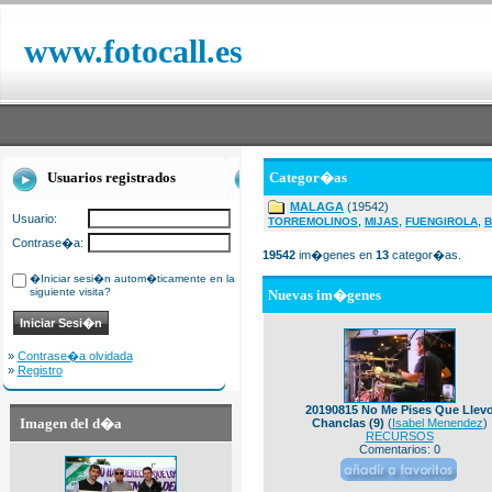
www.fotocall.es
Usuarios registrados
Categor�as
MALAGA
(19542)
Usuario:
,
,
,
TORREMOLINOS
MIJAS
FUENGIROLA
B
Contrase�a:
19542
im�genes en
13
categor�as.
�Iniciar sesi�n autom�ticamente en la
siguiente visita?
Nuevas im�genes
»
Contrase�a olvidada
»
Registro
20190815 No Me Pises Que Llev
Imagen del d�a
Chanclas (9)
(
Isabel Menendez
)
RECURSOS
Comentarios: 0