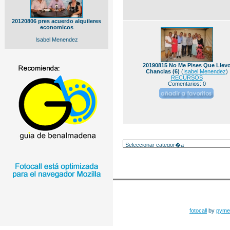
20120806 pres acuerdo alquileres
economicos
Isabel Menendez
20190815 No Me Pises Que Llev
Chanclas (6)
(
Isabel Menendez
)
RECURSOS
Comentarios: 0
fotocall
by
pyme