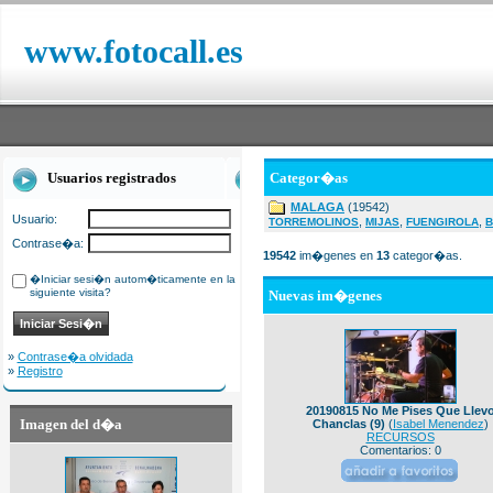
www.fotocall.es
Usuarios registrados
Categor�as
MALAGA
(19542)
Usuario:
,
,
,
TORREMOLINOS
MIJAS
FUENGIROLA
B
Contrase�a:
19542
im�genes en
13
categor�as.
�Iniciar sesi�n autom�ticamente en la
siguiente visita?
Nuevas im�genes
»
Contrase�a olvidada
»
Registro
20190815 No Me Pises Que Llev
Imagen del d�a
Chanclas (9)
(
Isabel Menendez
)
RECURSOS
Comentarios: 0