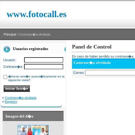
www.fotocall.es
Principal
/ Contrase�a olvidada
Panel de Control
Usuarios registrados
En caso de haber perdido su contrase�a, i
Usuario:
Contrase�a olvidada
Contrase�a:
Correo:
�Iniciar sesi�n autom�ticamente en la
siguiente visita?
»
Contrase�a olvidada
»
Registro
Imagen del d�a