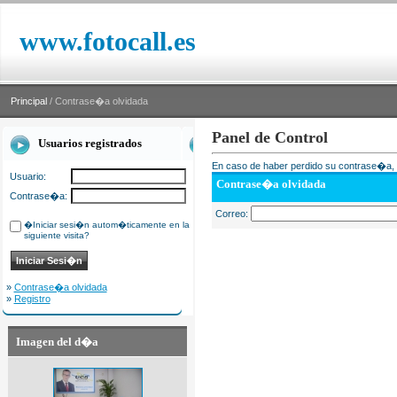
www.fotocall.es
Principal
/ Contrase�a olvidada
Panel de Control
Usuarios registrados
En caso de haber perdido su contrase�a, i
Usuario:
Contrase�a olvidada
Contrase�a:
Correo:
�Iniciar sesi�n autom�ticamente en la
siguiente visita?
»
Contrase�a olvidada
»
Registro
Imagen del d�a