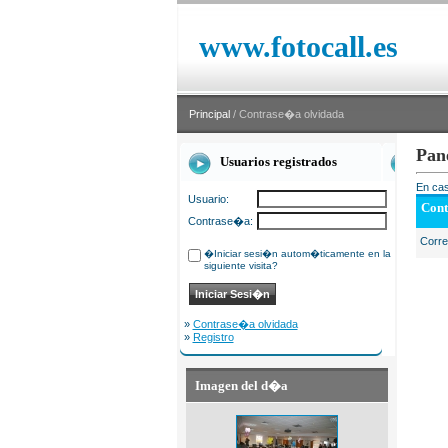
www.fotocall.es
Principal
/ Contrase�a olvidada
Pan
Usuarios registrados
En cas
Usuario:
Cont
Contrase�a:
Corr
�Iniciar sesi�n autom�ticamente en la
siguiente visita?
»
Contrase�a olvidada
»
Registro
Imagen del d�a