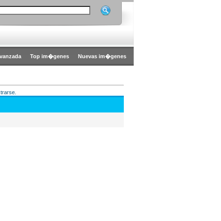
vanzada
Top im�genes
Nuevas im�genes
trarse.