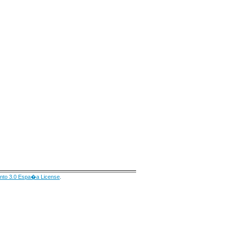
nto 3.0 Espa�a License
.