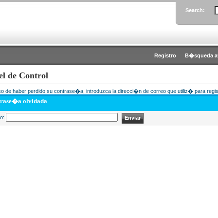
Search:
Registro
B�squeda a
el de Control
o de haber perdido su contrase�a, introduzca la direcci�n de correo que utiliz� para regis
rase�a olvidada
eo: