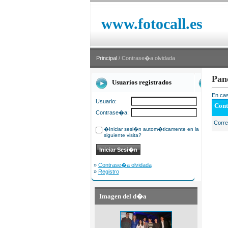
www.fotocall.es
Principal
/ Contrase�a olvidada
Pan
Usuarios registrados
En cas
Usuario:
Cont
Contrase�a:
Corr
�Iniciar sesi�n autom�ticamente en la
siguiente visita?
»
Contrase�a olvidada
»
Registro
Imagen del d�a