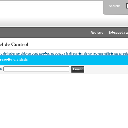
Search:
Registro
B�squeda a
el de Control
o de haber perdido su contrase�a, introduzca la direcci�n de correo que utiliz� para regis
rase�a olvidada
eo: