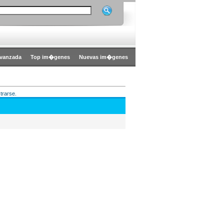
vanzada
Top im�genes
Nuevas im�genes
trarse.