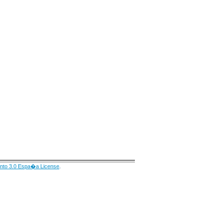
nto 3.0 Espa�a License
.