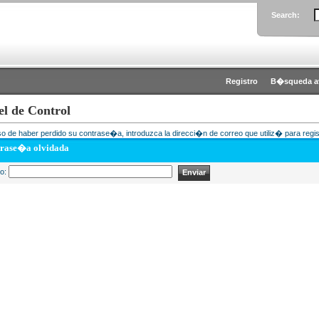
Search:
Registro
B�squeda a
el de Control
o de haber perdido su contrase�a, introduzca la direcci�n de correo que utiliz� para regis
rase�a olvidada
eo: