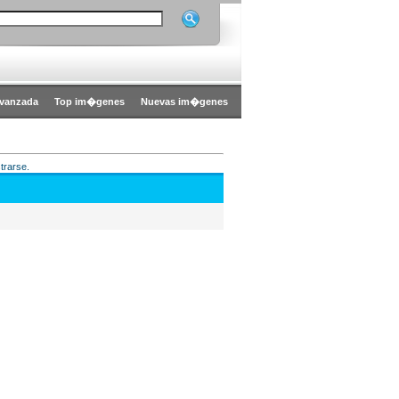
vanzada
Top im�genes
Nuevas im�genes
trarse.