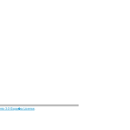
nto 3.0 Espa�a License
.