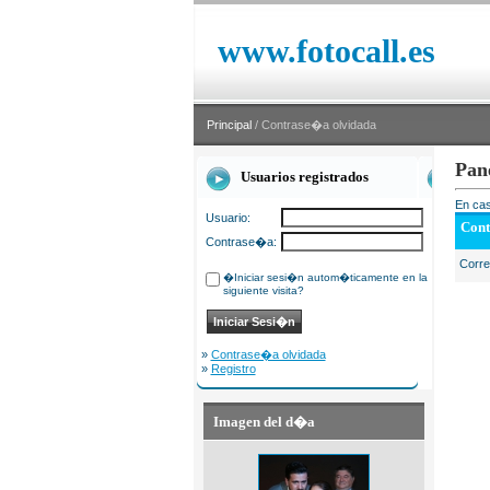
www.fotocall.es
Principal
/ Contrase�a olvidada
Pan
Usuarios registrados
En cas
Usuario:
Cont
Contrase�a:
Corr
�Iniciar sesi�n autom�ticamente en la
siguiente visita?
»
Contrase�a olvidada
»
Registro
Imagen del d�a