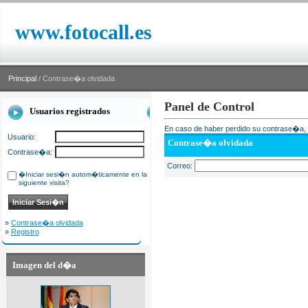
www.fotocall.es
Principal
/ Contrase�a olvidada
Panel de Control
Usuarios registrados
En caso de haber perdido su contrase�a, i
Usuario:
Contrase�a olvidada
Contrase�a:
Correo:
�Iniciar sesi�n autom�ticamente en la
siguiente visita?
»
Contrase�a olvidada
»
Registro
Imagen del d�a