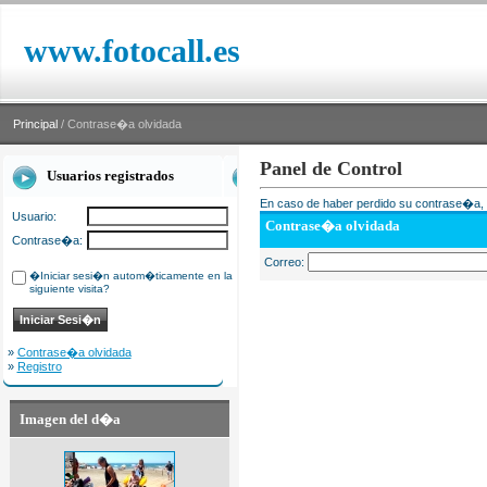
www.fotocall.es
Principal
/ Contrase�a olvidada
Panel de Control
Usuarios registrados
En caso de haber perdido su contrase�a, i
Usuario:
Contrase�a olvidada
Contrase�a:
Correo:
�Iniciar sesi�n autom�ticamente en la
siguiente visita?
»
Contrase�a olvidada
»
Registro
Imagen del d�a