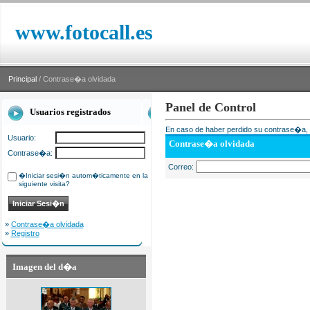
www.fotocall.es
Principal
/ Contrase�a olvidada
Panel de Control
Usuarios registrados
En caso de haber perdido su contrase�a, i
Usuario:
Contrase�a olvidada
Contrase�a:
Correo:
�Iniciar sesi�n autom�ticamente en la
siguiente visita?
»
Contrase�a olvidada
»
Registro
Imagen del d�a