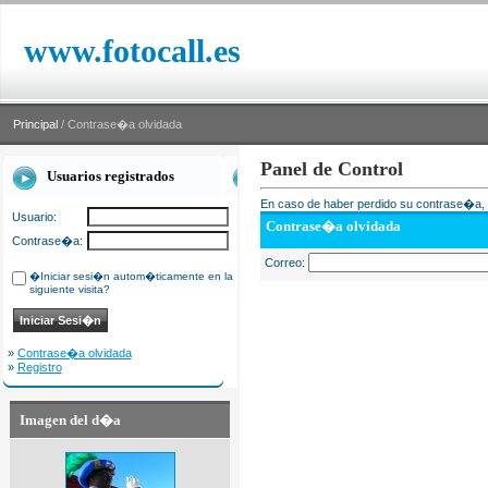
www.fotocall.es
Principal
/ Contrase�a olvidada
Panel de Control
Usuarios registrados
En caso de haber perdido su contrase�a, i
Usuario:
Contrase�a olvidada
Contrase�a:
Correo:
�Iniciar sesi�n autom�ticamente en la
siguiente visita?
»
Contrase�a olvidada
»
Registro
Imagen del d�a