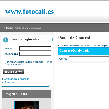
www.fotocall.es
Principal
/ Contrase�a olvidada
Panel de Control
Usuarios registrados
En caso de haber perdido su contrase�a, i
Usuario:
Contrase�a olvidada
Contrase�a:
Correo:
�Iniciar sesi�n autom�ticamente en la
siguiente visita?
»
Contrase�a olvidada
»
Registro
Imagen del d�a